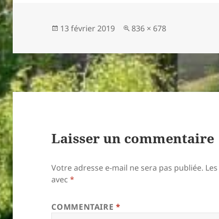
Publié
Taille
13 février 2019
836 × 678
le
réelle
Laisser un commentaire
Votre adresse e-mail ne sera pas publiée.
Les
avec
*
COMMENTAIRE
*