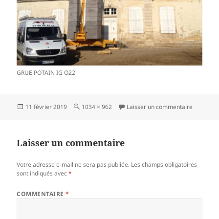
GRUE POTAIN IG O22
Publié
Taille
sur grue
11 février 2019
1034 × 962
Laisser un commentaire
le
réelle
Laisser un commentaire
Votre adresse e-mail ne sera pas publiée.
Les champs obligatoires
sont indiqués avec
*
COMMENTAIRE
*