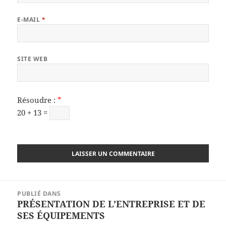
E-MAIL
*
SITE WEB
Résoudre :
*
20 + 13 =
Navigation
PUBLIÉ DANS
de
PRÉSENTATION DE L’ENTREPRISE ET DE
l’article
SES ÉQUIPEMENTS