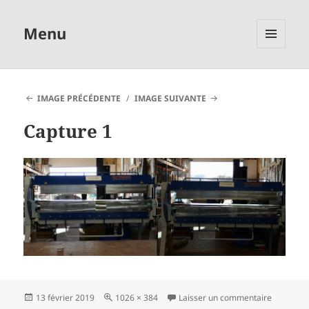
Menu
MENU
ET
WIDGETS
IMAGE PRÉCÉDENTE
IMAGE SUIVANTE
Capture 1
Publié
Taille
sur Captu
13 février 2019
1026 × 384
Laisser un commentaire